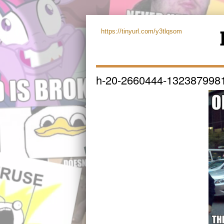
https://tinyurl.com/y3tlqsom
h-20-2660444-132387998