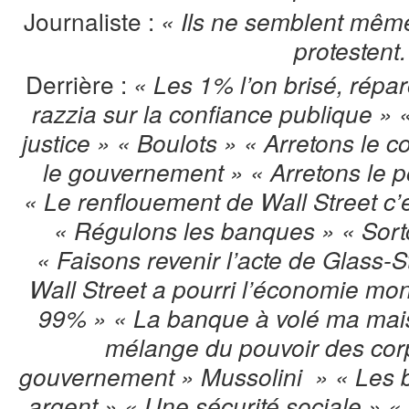
Journaliste :
« Ils ne semblent mêm
protestent.
Derrière :
« Les 1% l’on brisé, réparo
razzia sur la confiance publique »
justice » « Boulots » « Arretons le c
le gouvernement » « Arretons le p
« Le renflouement de Wall Street c’e
« Régulons les banques » « Sorto
« Faisons revenir l’acte de Glass-S
Wall Street a pourri l’économie m
99% » « La banque à volé ma mais
mélange du pouvoir des corp
gouvernement » Mussolini » « Les b
argent » « Une sécurité sociale » 