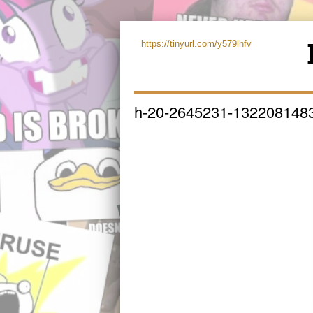
https://tinyurl.com/y579lhfv
h-20-2645231-132208148