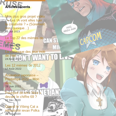
Articles récents
Mon plus gros projet vidéo
: « Les IA vont elles tuer
la créativité ? » (Sûrement
non, quoique…)
05 Juil 2023
Le Top 22 des mèmes de
2022
25 Jan 2023
La chronique des jeux indé
de l’été
24 Août 2022
Les 12 mèmes de 2012
17 Août 2022
Animation japonaise –
Printemps 2022 – Mon
avis.
29 Juin 2022
Pourquoi dit-on « Nice »
devant le chiffre 69 ?
22 Déc 2020
Quand le Vibing Cat a
ressuscité ievan Polka
28 Nov 2020