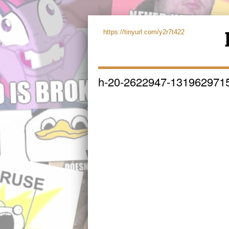
https://tinyurl.com/y2r7t422
h-20-2622947-131962971