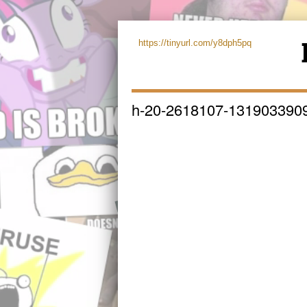
https://tinyurl.com/y8dph5pq
h-20-2618107-131903390