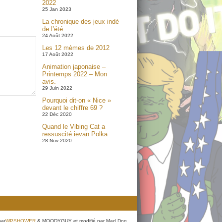
2022
25 Jan 2023
La chronique des jeux indé
de l’été
24 Août 2022
Les 12 mèmes de 2012
17 Août 2022
Animation japonaise –
Printemps 2022 – Mon
avis.
29 Juin 2022
Pourquoi dit-on « Nice »
devant le chiffre 69 ?
22 Déc 2020
Quand le Vibing Cat a
ressuscité ievan Polka
28 Nov 2020
par
WPSHOWER
& MOODYGUY et modifié par Mad Dog