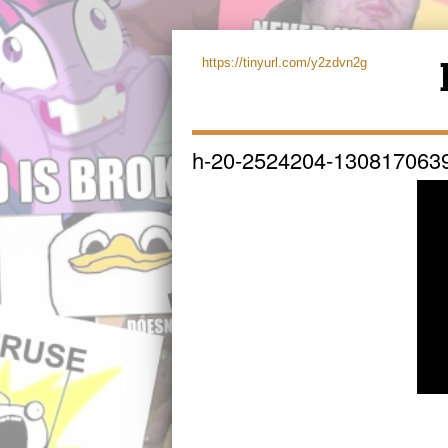
https://tinyurl.com/y2zdvn2g
h-20-2524204-130817063