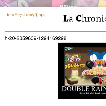
https://tinyurl.com/y9jkhquu
h-20-2359639-1294169298