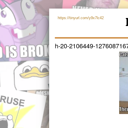
https://tinyurl.com/y9x7lc42
h-20-2106449-127608716