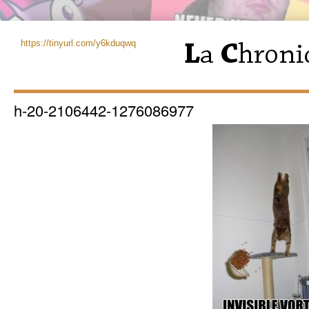
https://tinyurl.com/y6kduqwq
h-20-2106442-1276086977