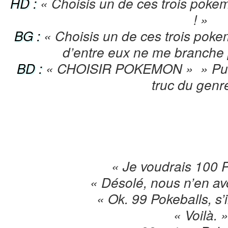
HD :
« Choisis un de ces trois pokemo
! »
BG :
« Choisis un de ces trois p
d’entre eux ne me branche 
BD :
« CHOISIR POKEMON » » Puis-
truc du genr
« Je voudrais 100 
« Désolé, nous n’en av
« Ok. 99 Pokeballs, s’i
« Voilà. 