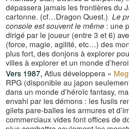
dépassera jamais les frontières du 
cartonne. (cf…Dragon Quest.)
Le p
: une 
console est souvent le même
dirigé par le joueur (entre 3 et 6) av
(force, magie, agilité, etc…) des mo
plus fort, des donjons à explorer po
villes à explorer et un monde d’hero
Vers 1987,
Atlus développera «
Meg
RPG (disponible au japon seulement
dans un monde d’héroïc fantasy, m
envahi par les démons : les fusils r
gilets pare-balles les armures et d
commerciaux vides font offices de d
plus combattre seulement les monstr