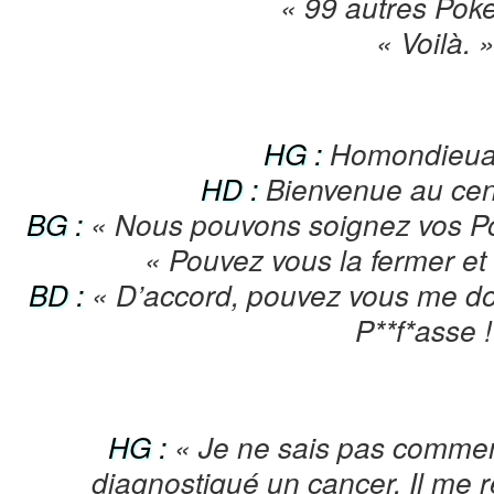
« 99 autres Poke
« Voilà. 
HG :
Homondieua
HD :
Bienvenue au cen
BG :
« Nous pouvons soignez vos Po
« Pouvez vous la fermer et 
BD :
« D’accord, pouvez vous me d
P**f*asse !
HG :
« Je ne sais pas commen
diagnostiqué un cancer. Il me r