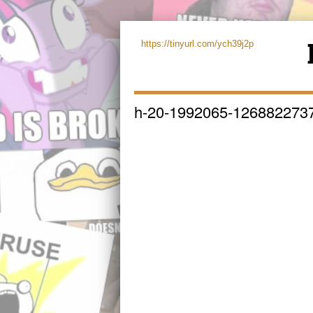
https://tinyurl.com/ych39j2p
h-20-1992065-126882273