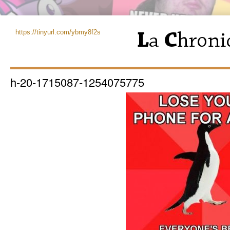
https://tinyurl.com/ybmy8f2s
h-20-1715087-1254075775