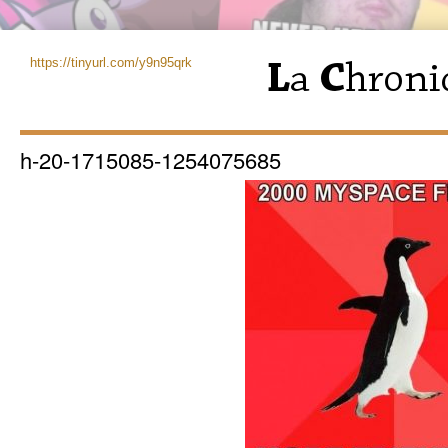
https://tinyurl.com/y9n95qrk
h-20-1715085-1254075685