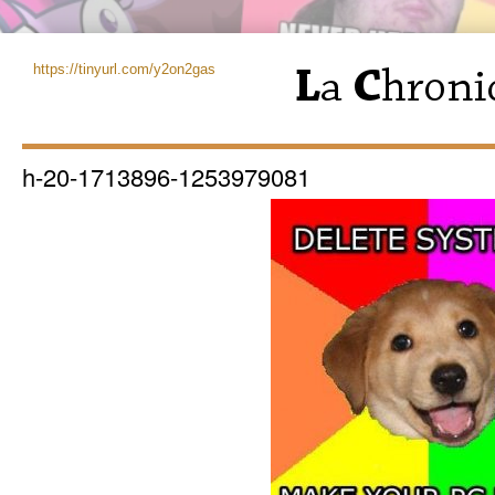
https://tinyurl.com/y2on2gas
h-20-1713896-1253979081