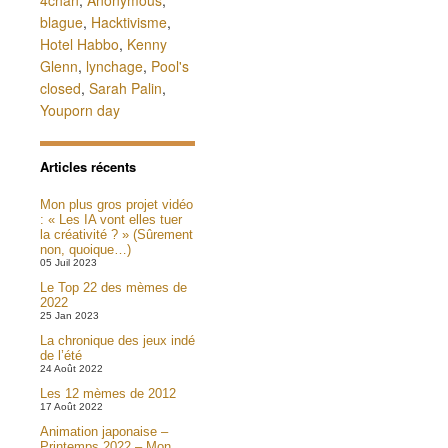
4chan
,
Anonymous
,
blague
,
Hacktivisme
,
Hotel Habbo
,
Kenny
Glenn
,
lynchage
,
Pool's
closed
,
Sarah Palin
,
Youporn day
Articles récents
Mon plus gros projet vidéo
: « Les IA vont elles tuer
la créativité ? » (Sûrement
non, quoique…)
05 Juil 2023
Le Top 22 des mèmes de
2022
25 Jan 2023
La chronique des jeux indé
de l’été
24 Août 2022
Les 12 mèmes de 2012
17 Août 2022
Animation japonaise –
Printemps 2022 – Mon