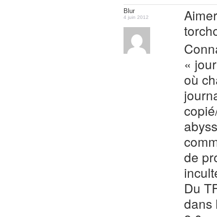
Aimer
Blur
4 juin 2012
torch
Conna
« jou
où ch
journa
copié/
abyssa
comme
de pr
incul
Du TF
dans 