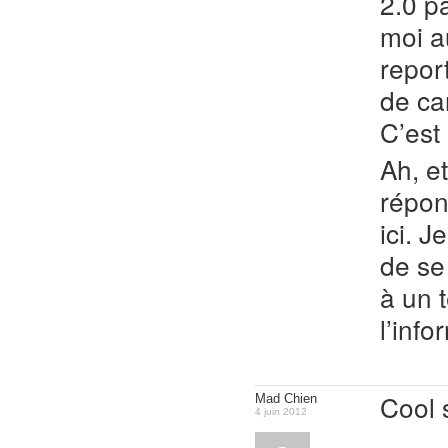
2.0 p
moi a
repor
de ca
C’est 
Ah, e
répon
ici. J
de se
à un 
l’info
Cool s
Mad Chien
4 juin 2012