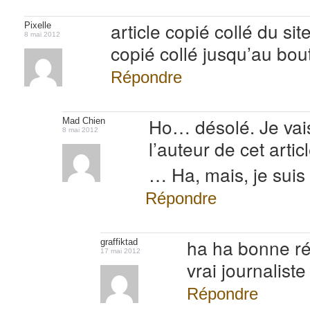
article copié collé du si
Pixelle
8 mai 2012
copié collé jusqu’au bout
Répondre
Ho… désolé. Je vai
Mad Chien
8 mai 2012
l’auteur de cet arti
… Ha, mais, je suis 
Répondre
ha ha bonne ré
graffiktad
17 mai 2012
vrai journalist
Répondre