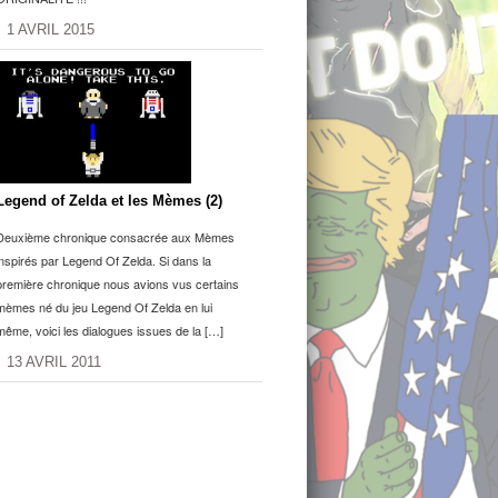
1 AVRIL 2015
Legend of Zelda et les Mèmes (2)
Deuxième chronique consacrée aux Mèmes
inspirés par Legend Of Zelda. Si dans la
première chronique nous avions vus certains
mèmes né du jeu Legend Of Zelda en lui
même, voici les dialogues issues de la […]
13 AVRIL 2011