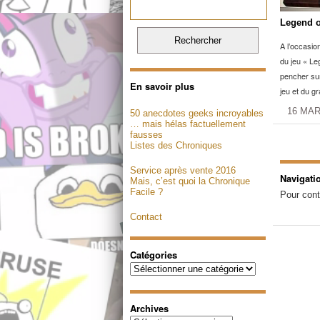
Legend o
A l’occasio
du jeu « Le
pencher su
En savoir plus
jeu et du g
16 MAR
50 anecdotes geeks incroyables
… mais hélas factuellement
fausses
Listes des Chroniques
Service après vente 2016
Navigati
Mais, c’est quoi la Chronique
Facile ?
Pour cont
Contact
Catégories
Catégories
Archives