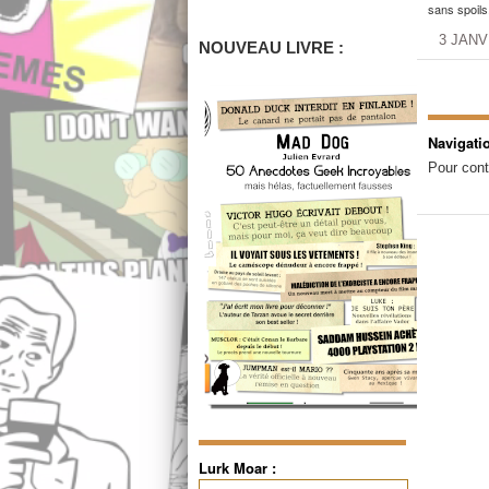
sans spoils
3 JANV
NOUVEAU LIVRE :
Navigati
Pour cont
Lurk Moar :
Rechercher :