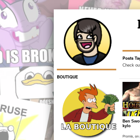
Posts Ta
Check out
BOUTIQUE
Ben Swol
kylo
Promis, on 