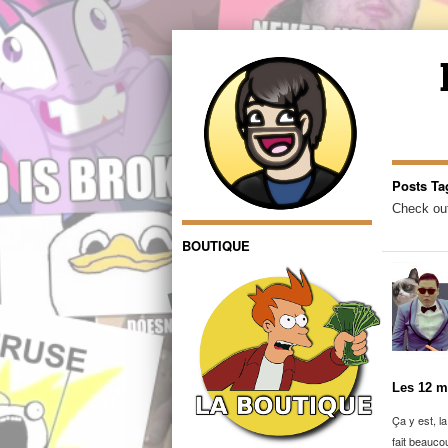
Posts Ta
Check out
BOUTIQUE
Les 12 m
Ça y est, l
fait beauco