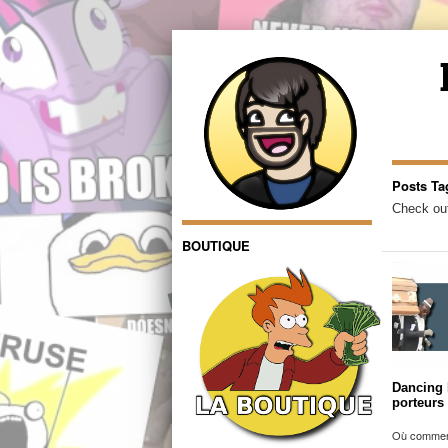
Posts Ta
Check out
BOUTIQUE
Dancing 
porteurs 
Où comment