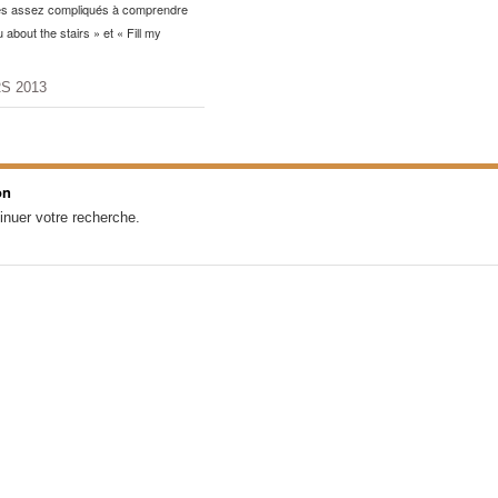
s assez compliqués à comprendre
ou about the stairs » et « Fill my
S 2013
on
inuer votre recherche.