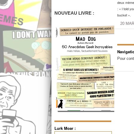
deux mème
: « I told y
NOUVEAU LIVRE :
bucket ».
20 MAR
Navigati
Pour cont
Lurk Moar :
Rechercher :