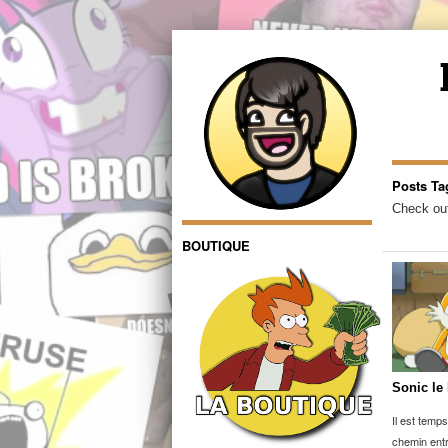
Posts Ta
Check out
BOUTIQUE
Sonic le
Il est temp
chemin entr