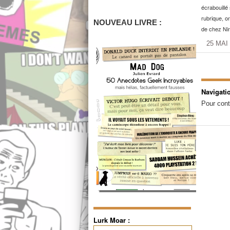
écrabouillé 
rubrique, o
NOUVEAU LIVRE :
de chez Nin
25 MAI
Navigati
Pour cont
Lurk Moar :
Rechercher :