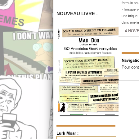
formule pour
« lorsque v
NOUVEAU LIVRE :
une brique »
dans une i
4 NOV
Navigati
Pour cont
Lurk Moar :
Rechercher :