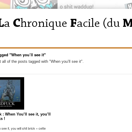
gged "When you’ll see it"
 all of the posts tagged with "When you’ll see it".
: When You’ll see it, you’ll
ks !
ee it, you will shit brick » cette