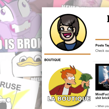
Posts Ta
Check out
BOUTIQUE
MindFuck 
shit bric
« When you s