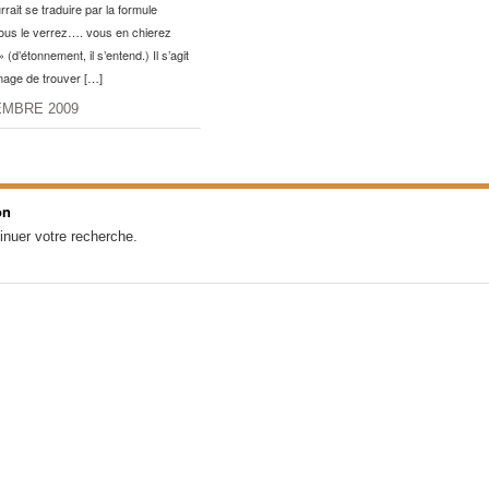
rait se traduire par la formule
ous le verrez…. vous en chierez
 (d’étonnement, il s’entend.) Il s’agit
mage de trouver […]
EMBRE 2009
on
inuer votre recherche.