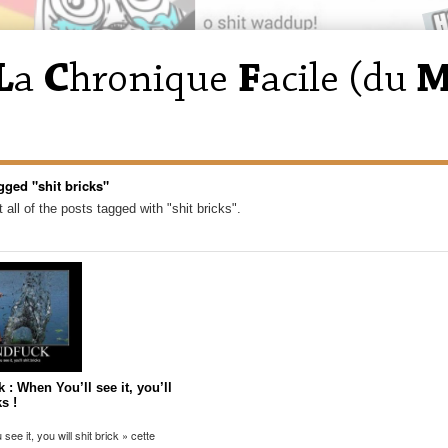
gged "shit bricks"
 all of the posts tagged with "shit bricks".
: When You’ll see it, you’ll
ks !
ee it, you will shit brick » cette