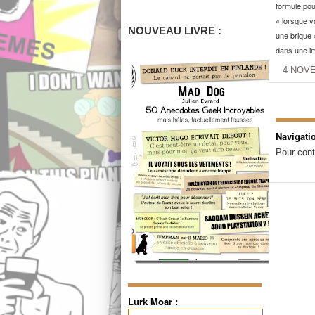
formule pour
« lorsque v
NOUVEAU LIVRE :
une brique »
dans une i
4 NOV
Navigati
Pour cont
Lurk Moar :
Rechercher :