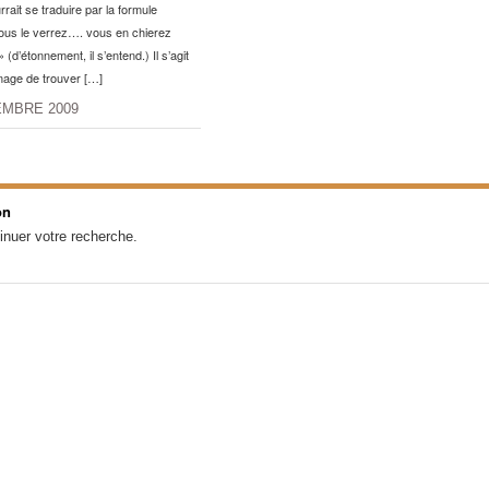
rait se traduire par la formule
ous le verrez…. vous en chierez
 (d’étonnement, il s’entend.) Il s’agit
mage de trouver […]
EMBRE 2009
on
inuer votre recherche.