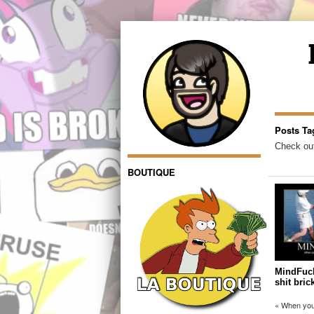
Posts Ta
Check out
BOUTIQUE
MindFuck 
shit bric
« When you s