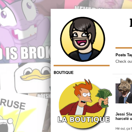
Posts Ta
Check out
BOUTIQUE
Jessi Sl
harcelé u
Hé oui, ça f