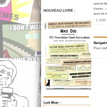
parlé de Mar
d’autres…) 
NOUVEAU LIVRE :
ayant fait l
2 JUIN 
Navigati
Pour cont
Lurk Moar :
Rechercher :