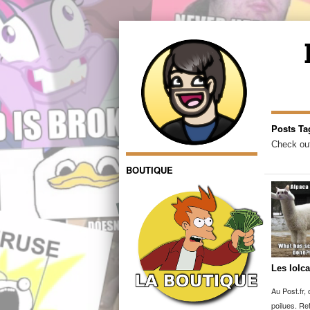
Posts Ta
Check out
BOUTIQUE
Les lolca
Au Post.fr, 
poilues. Re