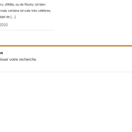
u, d’Attila, ou de Rocky (et bien
mais certains lol-cats très célèbres,
’objet de […]
2010
on
inuer votre recherche.