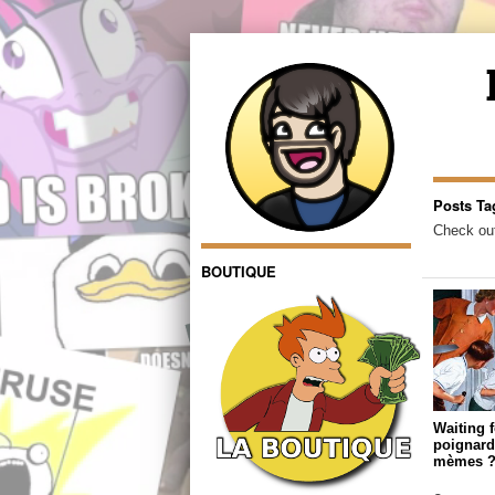
Posts Ta
Check out
BOUTIQUE
Waiting 
poignard
mèmes 