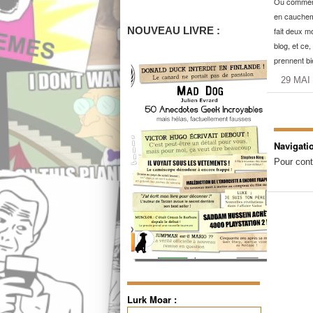
Ou comment
en cauchem
NOUVEAU LIVRE :
fait deux mo
blog, et ce
prennent bi
29 MAI
Navigati
Pour cont
Lurk Moar :
Rechercher :