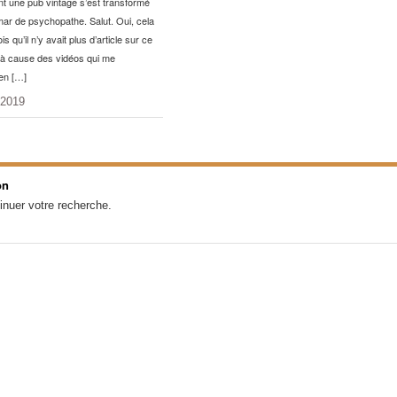
 une pub vintage s’est transformé
ar de psychopathe. Salut. Oui, cela
is qu’il n’y avait plus d’article sur ce
, à cause des vidéos qui me
en […]
 2019
on
inuer votre recherche.