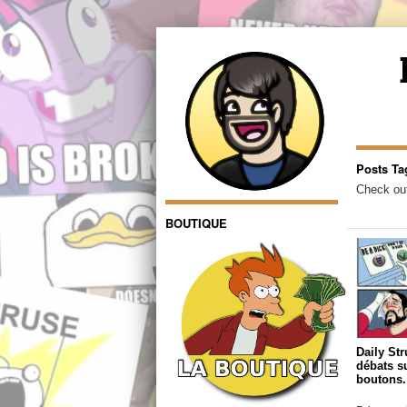
Posts Ta
Check out
BOUTIQUE
Daily St
débats su
boutons.