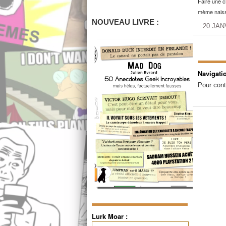
Faire une c
mème naissa
NOUVEAU LIVRE :
20 JAN
Navigati
Pour cont
Lurk Moar :
Rechercher :