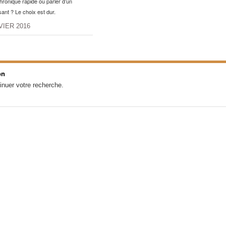
hronique rapide ou parler d’un
nt ? Le choix est dur.
VIER 2016
on
inuer votre recherche.