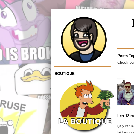
Posts Ta
Check out
BOUTIQUE
Les 12 m
Ça y est, l
fait beauco