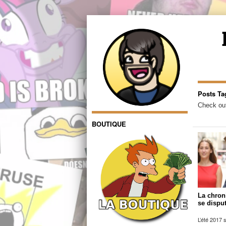
Posts T
Check out
BOUTIQUE
La chron
se dispu
L’été 2017 