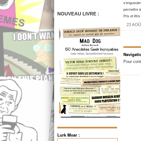
s’engueulen
permettre à 
NOUVEAU LIVRE :
Prix et êtr
23 AOÛ
Navigati
Pour cont
Lurk Moar :
Rechercher :