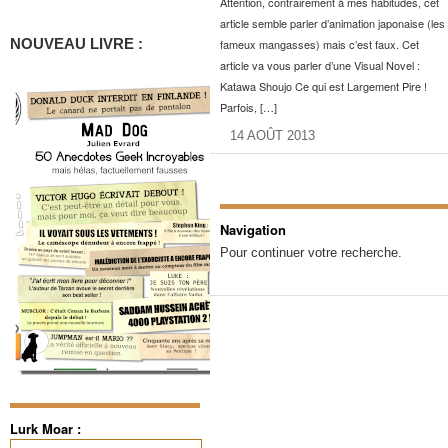
Attention, contrairement à mes habitudes, cet
article semble parler d’animation japonaise (les
NOUVEAU LIVRE :
fameux mangasses) mais c’est faux. Cet
article va vous parler d’une Visual Novel :
Katawa Shoujo Ce qui est Largement Pire !
Parfois, […]
14 AOÛT 2013
Navigation
Pour continuer votre recherche.
Lurk Moar :
Rechercher :