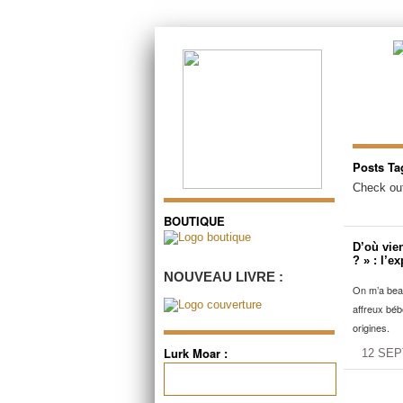
Posts Ta
Check out
BOUTIQUE
D’où vie
? » : l’ex
NOUVEAU LIVRE :
On m’a bea
affreux bébé
origines.
Lurk Moar :
12 SE
Rechercher :