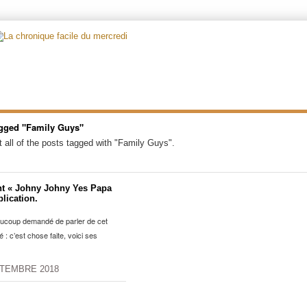
gged "Family Guys"
 all of the posts tagged with "Family Guys".
nt « Johny Johny Yes Papa
plication.
ucoup demandé de parler de cet
 : c’est chose faite, voici ses
PTEMBRE 2018