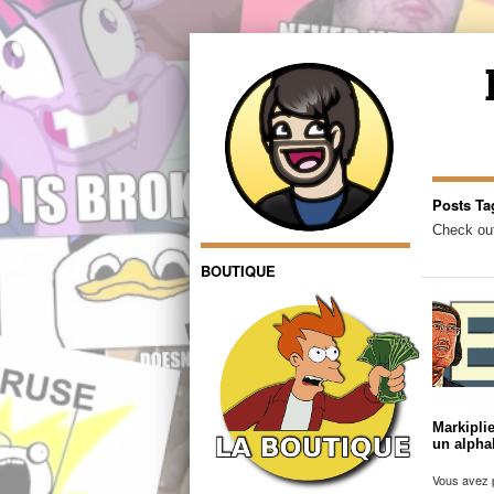
Posts Ta
Check out
BOUTIQUE
Markiplie
un alpha
Vous avez p