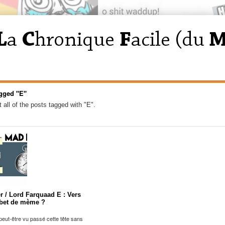
gged "E"
 all of the posts tagged with "E".
r / Lord Farquaad E : Vers
bet de mème ?
eut-être vu passé cette tête sans