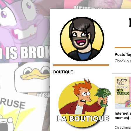
Posts T
Check out
BOUTIQUE
Internet 
memes)
Où comment