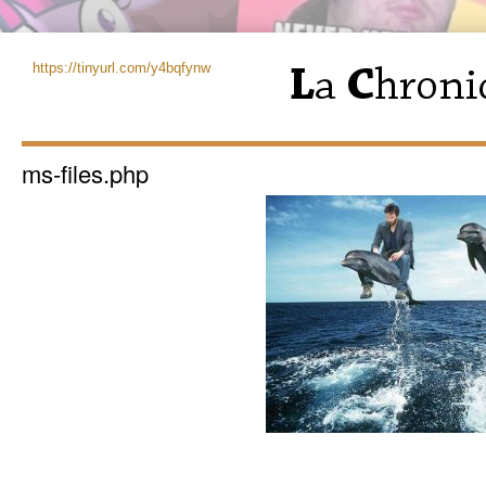
https://tinyurl.com/y4bqfynw
ms-files.php