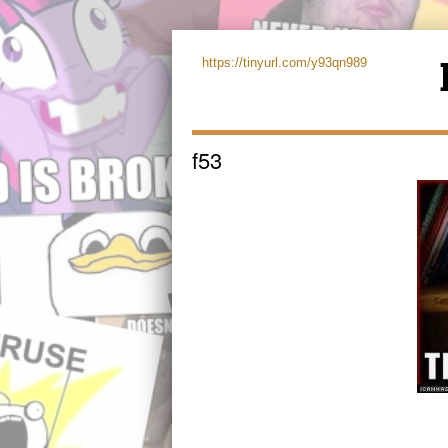
https://tinyurl.com/y93qn989
f53