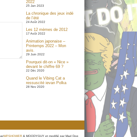
2022
25 Jan 2023
La chronique des jeux indé
de l’été
24 Août 2022
Les 12 mèmes de 2012
17 Août 2022
Animation japonaise –
Printemps 2022 – Mon
avis.
29 Juin 2022
Pourquoi dit-on « Nice »
devant le chiffre 69 ?
22 Déc 2020
Quand le Vibing Cat a
ressuscité ievan Polka
28 Nov 2020
par
WPSHOWER
& MOODYGUY et modifié par Mad Dog