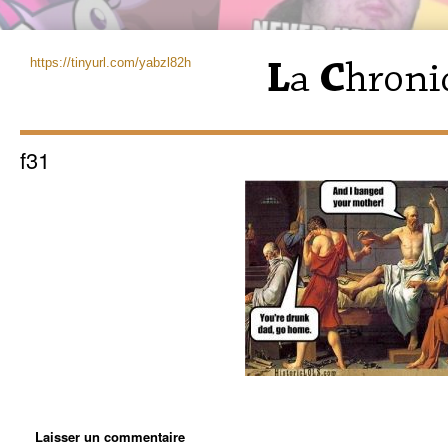
https://tinyurl.com/yabzl82h
f31
Laisser un commentaire